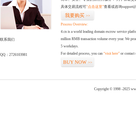
具体交易流程可
“点击这里”
查看或咨询support@
我要购买
>>
Process Overview:
4.cn is a world leading domain escrow service plat
million RMB transaction volume every year. We promi
联系我们
5 workdays.
For detailed process, you can
“visit here”
or contact
QQ：2726103981
BUY NOW
>>
Copyright © 1998 -2025 ww