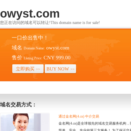
owyst.com
您正在访问的域名可以转让!This domain name is for sale!
一口价出售中！
域名
owyst.com
Domain Name:
售价
CNY 999.00
Listing Price:
立即购买
BUY NOW
>>
>>
域名交易方式：
通过金名网(4.cn) 中介交易
金名网(4.cn)是全球领先的域名交易服务机
简单、安全、专业的第三方服务！ 为了保证交